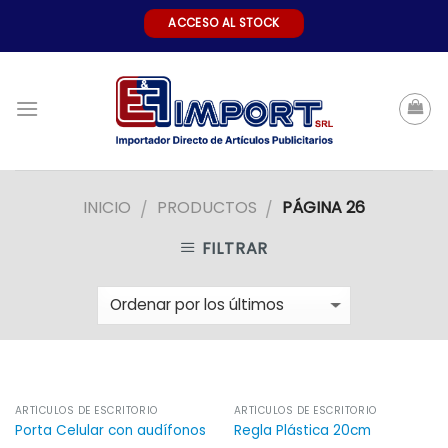
Skip
ACCESO AL STOCK
to
content
INICIO
PRODUCTOS
PÁGINA 26
/
/
FILTRAR
ARTÍCULOS DE ESCRITORIO
ARTÍCULOS DE ESCRITORIO
Porta Celular con audífonos
Regla Plástica 20cm