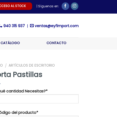
CCESO AL STOCK
| Síguenos en:
940 315 937
|
ventas@eyfimport.com
CATÁLOGO
CONTACTO
IO
ARTÍCULOS DE ESCRITORIO
/
rta Pastillas
¿Qué cantidad Necesitas?*
Código del producto*