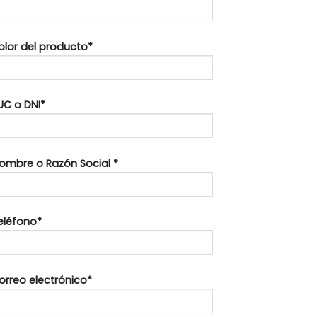
Color del producto*
UC o DNI*
Nombre o Razón Social *
Teléfono*
orreo electrónico*