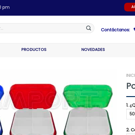
00 pm
A
Contáctanos:
PRODUCTOS
NOVEDADES
INIC
Po
1. 
2. 