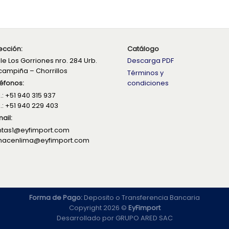
ección:
Catálogo
le Los Gorriones nro. 284 Urb.
Descarga PDF
campiña – Chorrillos
Términos y
éfonos:
condiciones
.: +51 940 315 937
.: +51 940 229 403
ail:
ntas1@eyfimport.com
macenlima@eyfimport.com
Forma de Pago:
Deposito o Transferencia Bancaria
Copyright 2026 ©
EyFimport
Desarrollado por
GRUPO ARED SAC