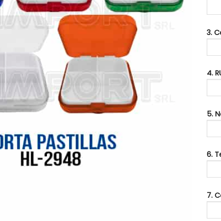
3. 
4. R
5. 
6. 
7. C