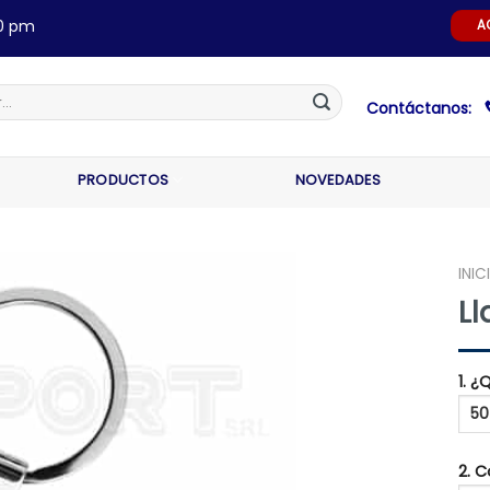
00 pm
A
Contáctanos:
PRODUCTOS
NOVEDADES
INIC
Ll
1. 
2. 