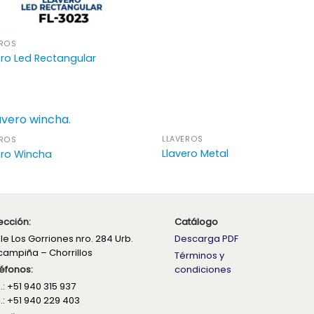
EROS
ero Led Rectangular
LLAVEROS
EROS
Llavero Metal
ero Wincha
ección:
Catálogo
le Los Gorriones nro. 284 Urb.
Descarga PDF
campiña – Chorrillos
Términos y
éfonos:
condiciones
.: +51 940 315 937
.: +51 940 229 403