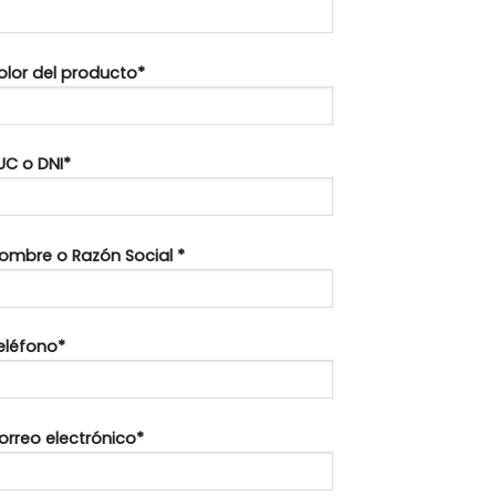
Color del producto*
UC o DNI*
Nombre o Razón Social *
Teléfono*
orreo electrónico*