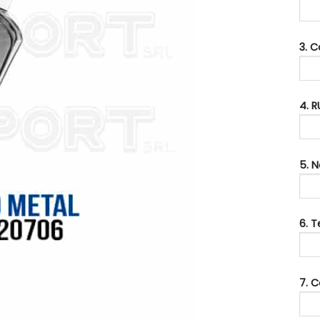
3. 
4. R
5. 
6. 
7. C