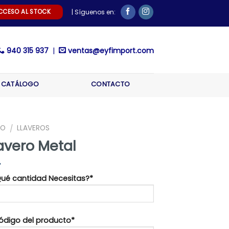
CCESO AL STOCK
| Síguenos en:
940 315 937
|
ventas@eyfimport.com
CATÁLOGO
CONTACTO
IO
LLAVEROS
/
avero Metal
¿Qué cantidad Necesitas?*
Código del producto*