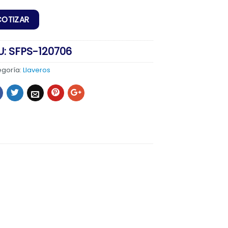
U:
SFPS-120706
egoría:
Llaveros