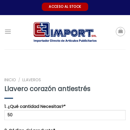
Skip
ACCESO AL STOCK
to
content
INICIO
LLAVEROS
/
Llavero corazón antiestrés
1. ¿Qué cantidad Necesitas?*