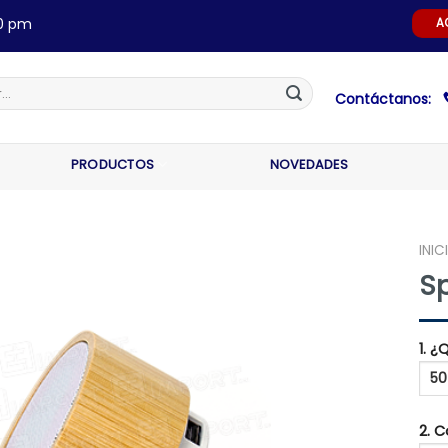
00 pm
A
Contáctanos:
PRODUCTOS
NOVEDADES
INIC
S
1. 
2. 