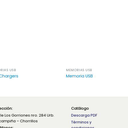
RIAS USB
MEMORIAS USB
Chargers
Memoria USB
ección:
Catálogo
le Los Gorriones nro. 284 Urb.
Descarga PDF
campiña – Chorrillos
Términos y
éfonos:
condiciones