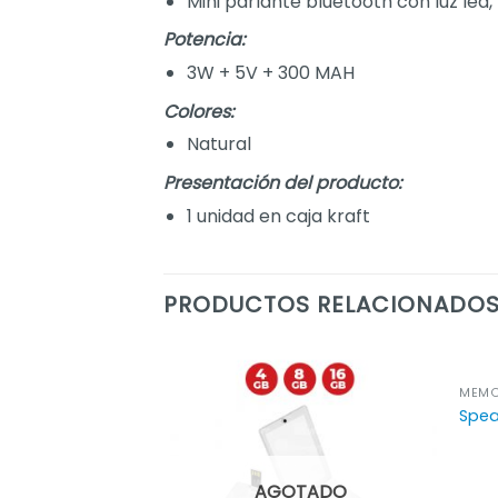
Mini parlante bluetooth con luz led
Potencia:
3W + 5V + 300 MAH
Colores:
Natural
Presentación del producto:
1 unidad en caja kraft
PRODUCTOS RELACIONADO
MEMO
Spea
AGOTADO