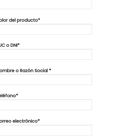
Color del producto*
UC o DNI*
Nombre o Razón Social *
Teléfono*
orreo electrónico*