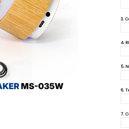
3. 
4. R
5. 
6. 
7. C