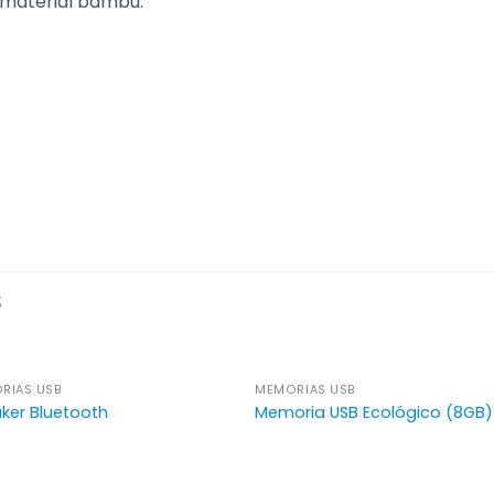
, material bambú.
S
AGOTADO
RIAS USB
MEMORIAS USB
ker Bluetooth
Memoria USB Ecológico (8GB)