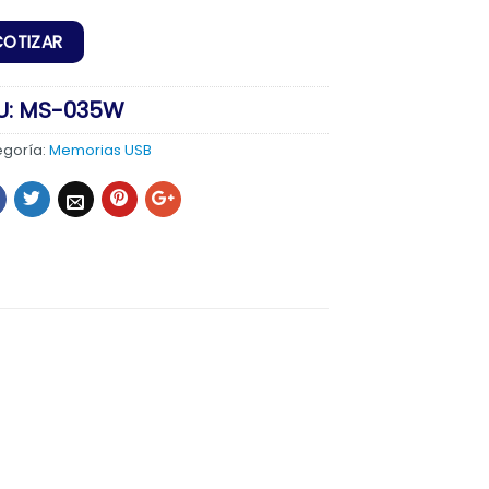
U:
MS-035W
egoría:
Memorias USB