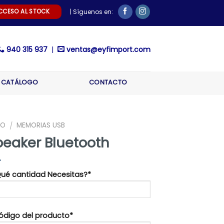
CCESO AL STOCK
| Síguenos en:
940 315 937
|
ventas@eyfimport.com
CATÁLOGO
CONTACTO
IO
MEMORIAS USB
/
peaker Bluetooth
¿Qué cantidad Necesitas?*
Código del producto*