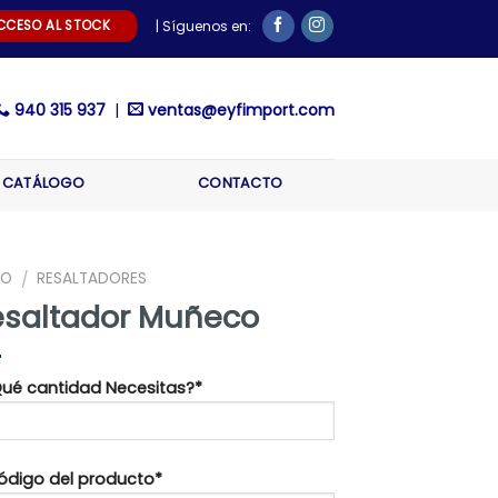
CCESO AL STOCK
| Síguenos en:
940 315 937
|
ventas@eyfimport.com
CATÁLOGO
CONTACTO
IO
RESALTADORES
/
esaltador Muñeco
¿Qué cantidad Necesitas?*
Código del producto*