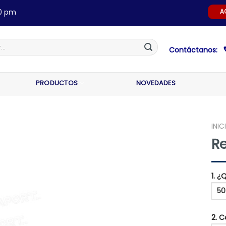
00 pm
A
Contáctanos:
PRODUCTOS
NOVEDADES
INIC
R
1. 
2. 