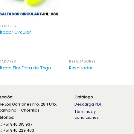
LTADORES
ltador Circular
LTADORES
RESALTADORES
ltado Flor Fibra de Trigo
Resaltador
ección:
Catálogo
le Los Gorriones nro. 284 Urb.
Descarga PDF
campiña – Chorrillos
Términos y
éfonos:
condiciones
.: +51 940 315 937
.: +51 940 229 403