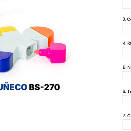
3. 
4. R
5. 
6. 
7. C