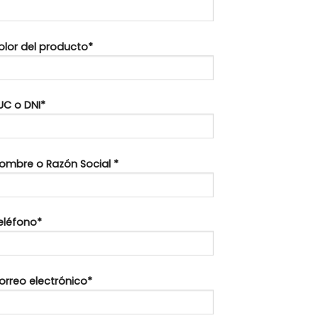
Color del producto*
UC o DNI*
Nombre o Razón Social *
Teléfono*
orreo electrónico*