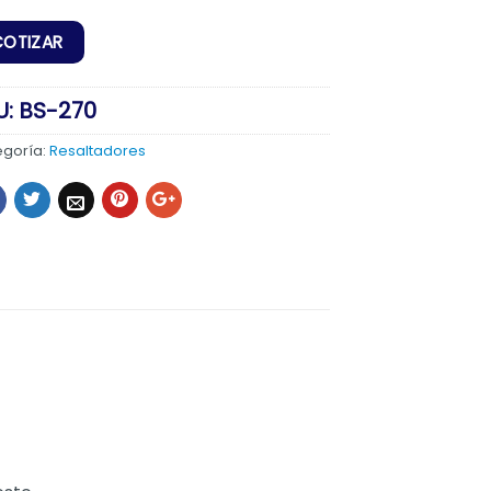
U:
BS-270
egoría:
Resaltadores