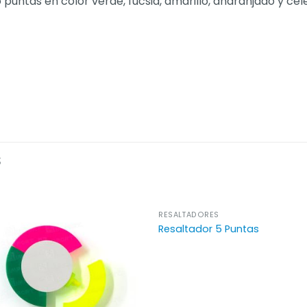
untas en color verde, fucsia, amarillo, anaranjado y cel
S
RESALTADORES
Resaltador 5 Puntas