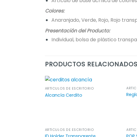
Artículo de base acrílica de colore
Colores:
Anaranjado, Verde, Rojo, Rojo trans
Presentación del Producto:
Individual, bolsa de plástico transp
PRODUCTOS RELACIONADO
ARTÍC
ARTÍCULOS DE ESCRITORIO
Regl
Alcancía Cerdito
ARTÍCULOS DE ESCRITORIO
ARTÍC
ID Holder Transparente
POP 