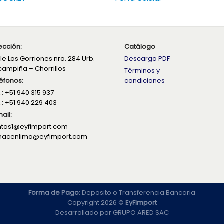
ección:
Catálogo
le Los Gorriones nro. 284 Urb.
Descarga PDF
campiña – Chorrillos
Términos y
éfonos:
condiciones
.: +51 940 315 937
.: +51 940 229 403
ail:
ntas1@eyfimport.com
macenlima@eyfimport.com
Forma de Pago:
Deposito o Transferencia Bancaria
Copyright 2026 ©
EyFimport
Desarrollado por
GRUPO ARED SAC