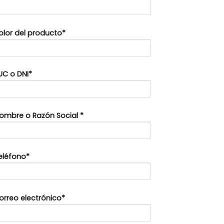
Color del producto*
UC o DNI*
Nombre o Razón Social *
Teléfono*
orreo electrónico*