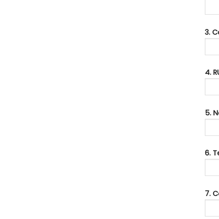
3. 
4. R
5. 
6. 
7. C