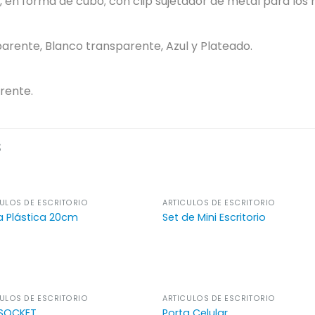
s, en forma de cubo; con clip sujetador de metal para lo
parente, Blanco transparente, Azul y Plateado.
arente.
S
ULOS DE ESCRITORIO
ARTÍCULOS DE ESCRITORIO
a Plástica 20cm
Set de Mini Escritorio
ULOS DE ESCRITORIO
ARTÍCULOS DE ESCRITORIO
SOCKET
Porta Celular