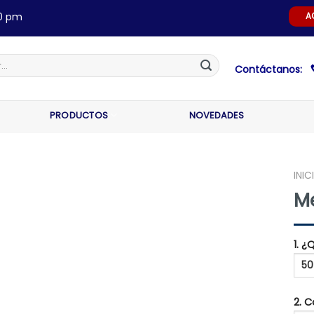
00 pm
A
Contáctanos:
PRODUCTOS
NOVEDADES
INIC
M
1. 
2. 