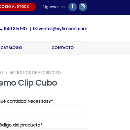
CCESO AL STOCK
| Síguenos en:
940 315 937
|
ventas@eyfimport.com
CATÁLOGO
CONTACTO
IO
ARTÍCULOS DE ESCRITORIO
/
emo Clip Cubo
¿Qué cantidad Necesitas?*
Código del producto*