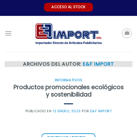
Skip
ACCESO AL STOCK
to
content
ARCHIVOS DEL AUTOR:
E&F IMPORT
INFORMATIVOS
Productos promocionales ecológicos
y sostenibilidad
PUBLICADO EN
12 ENERO, 2023
POR
E&F IMPORT