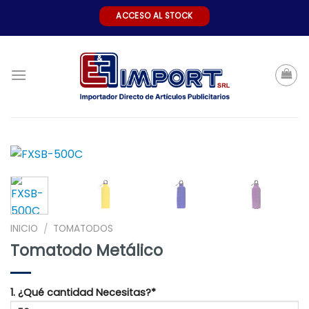
Skip
ACCESO AL STOCK
to
content
INICIO
TOMATODOS
/
Tomatodo Metálico
1. ¿Qué cantidad Necesitas?*