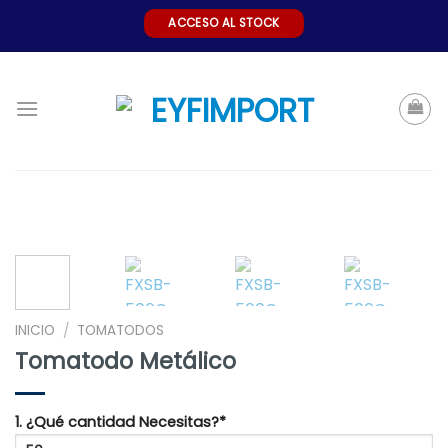
Skip
ACCESO AL STOCK
to
content
INICIO
TOMATODOS
/
Tomatodo Metálico
1. ¿Qué cantidad Necesitas?*