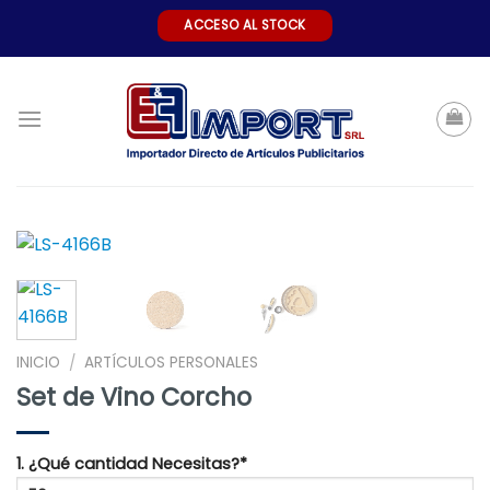
Skip
ACCESO AL STOCK
to
content
INICIO
ARTÍCULOS PERSONALES
/
Set de Vino Corcho
1. ¿Qué cantidad Necesitas?*