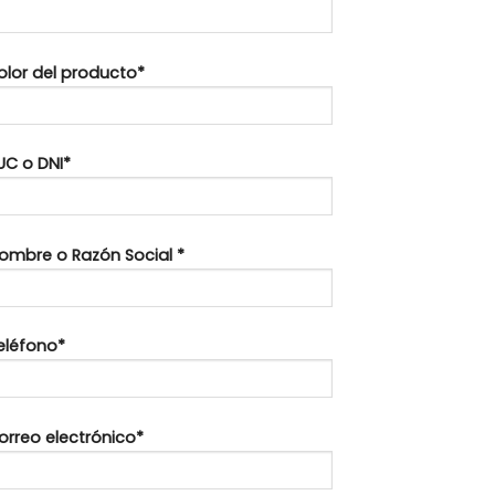
Color del producto*
UC o DNI*
Nombre o Razón Social *
Teléfono*
orreo electrónico*