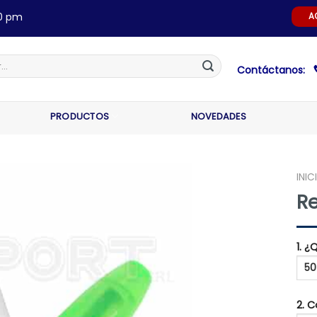
00 pm
A
Contáctanos:
PRODUCTOS
NOVEDADES
INIC
R
1. 
2. 