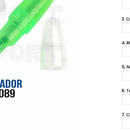
3. 
4. R
5. 
6. 
7. C