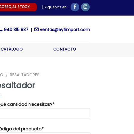
CCESO AL STOCK
| Síguenos en:
940 315 937
|
ventas@eyfimport.com
CATÁLOGO
CONTACTO
IO
RESALTADORES
/
esaltador
¿Qué cantidad Necesitas?*
Código del producto*