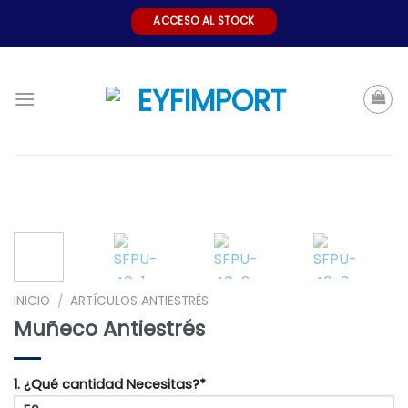
Skip
ACCESO AL STOCK
to
content
INICIO
ARTÍCULOS ANTIESTRÉS
/
Muñeco Antiestrés
1. ¿Qué cantidad Necesitas?*