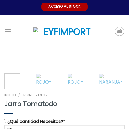
Skip
ACCESO AL STOCK
to
content
INICIO
JARROS MUG
/
Jarro Tomatodo
1. ¿Qué cantidad Necesitas?*